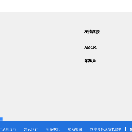
友情鏈接
AMCM
印務局
行廣州分行
集友銀行
聯絡我們
網站地圖
保障資料及隱私聲明