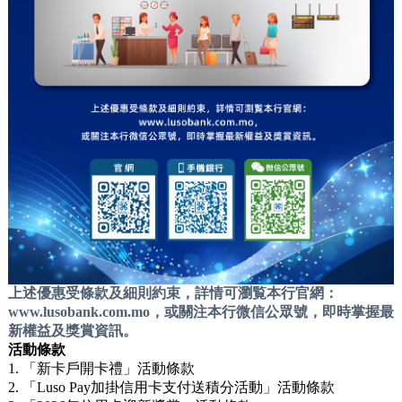
上述優惠受條款及細則約束
，
詳情可瀏覧本行官網
：
www.lusobank.com.mo
，或關注本行微信公眾號，
即時掌握最
新權益及獎賞資訊。
活動條款
1.
「新卡戶開卡禮」活動條款
2.
「Luso Pay加掛信用卡支付送積分活動」活動條款