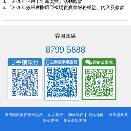
3.
「2026年信用卡迎新獎賞」活動條款
4.
「2026年簽賬獲贈環亞機場貴賓室服務權益」內容及條款
客服熱線
8799 5888
澳門國際銀行廣州分行
集友銀行
聯絡我們
網站地圖
保障資料及
隱私聲明
免責條款聲明