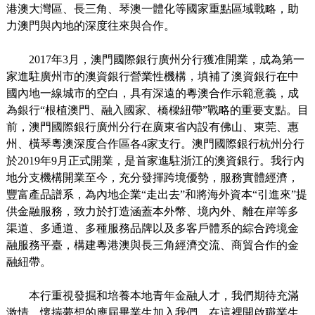
港澳大灣區、長三角、琴澳一體化等國家重點區域戰略，助
力澳門與內地的深度往來與合作。
2017年3月，澳門國際銀行廣州分行獲准開業，成為第一
家進駐廣州市的澳資銀行營業性機構，填補了澳資銀行在中
國內地一線城市的空白，具有深遠的粵澳合作示範意義，成
為銀行“根植澳門、融入國家、橋樑紐帶”戰略的重要支點。目
前，澳門國際銀行廣州分行在廣東省內設有佛山、東莞、惠
州、橫琴粵澳深度合作區各4家支行。澳門國際銀行杭州分行
於2019年9月正式開業，是首家進駐浙江的澳資銀行。我行內
地分支機構開業至今，充分發揮跨境優勢，服務實體經濟，
豐富產品譜系，為內地企業“走出去”和將海外資本“引進來”提
供金融服務，致力於打造涵蓋本外幣、境內外、離在岸等多
渠道、多通道、多種服務品牌以及多客戶體系的綜合跨境金
融服務平臺，構建粵港澳與長三角經濟交流、商貿合作的金
融紐帶。
本行重視發掘和培養本地青年金融人才，我們期待充滿
激情、懷揣夢想的應屆畢業生加入我們，在這裡開啟職業生