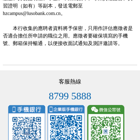
習證明（如有）等副本，發送電郵至
hzcampus@lusobank.com.cn
。
本行收集的應聘者資料將予保密，只用作評估應徵者是
否適合擔任所申請的職位之用。應徵者要確保填寫的手機
號、郵箱保持暢通，以便接收面試通知及測評邀請等。
客服熱線
8799 5888