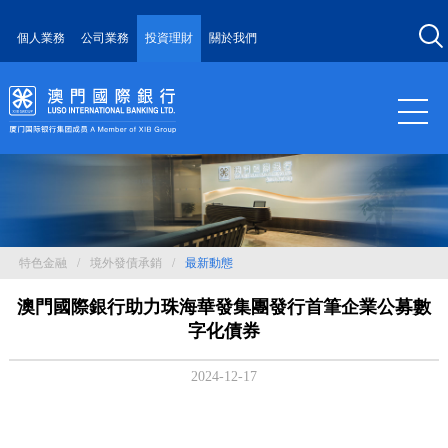
個人業務
公司業務
投資理財
關於我們
特色金融
/
境外發債承銷
/
最新動態
澳門國際銀行助力珠海華發集團發行首筆企業公募數
字化債券
2024-12-17