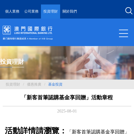
個人業務
公司業務
投資理財
關於我們
投資理財
投資理財
/
優惠推廣
/
基金投資
「新客首筆認購基金享回贈」活動章程
2025-08-01
活動詳情請瀏覽：
「新客首筆認購基金享回贈」