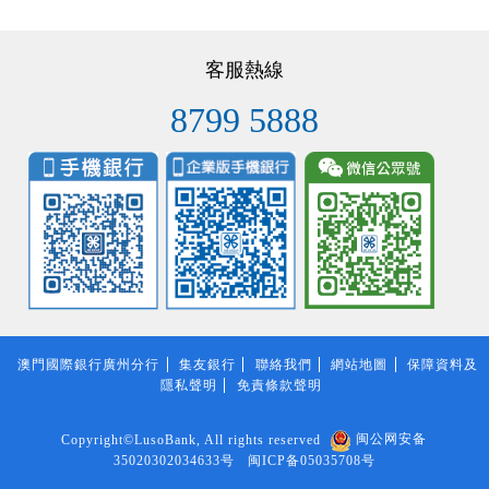
客服熱線
8799 5888
澳門國際銀行廣州分行
集友銀行
聯絡我們
網站地圖
保障資料及
隱私聲明
免責條款聲明
Copyright©LusoBank, All rights reserved
闽公网安备
35020302034633号
闽ICP备05035708号