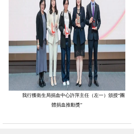
我行獲衛生局捐血中心許萍主任（左一）頒授“團
體捐血推動獎”