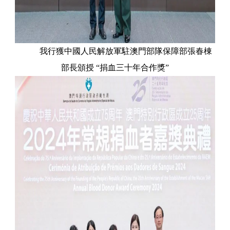
我行獲中國人民解放軍駐澳門部隊保障部張春棟
部長頒授 “捐血三十年合作獎”