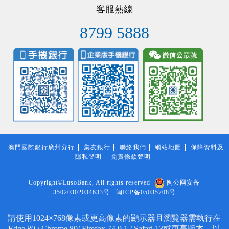
客服熱線
8799 5888
澳門國際銀行廣州分行
集友銀行
聯絡我們
網站地圖
保障資料及
隱私聲明
免責條款聲明
Copyright©LusoBank, All rights reserved
闽公网安备
35020302034633号
闽ICP备05035708号
請使用1024×768像素或更高像素的顯示器且瀏覽器需執行在
Edge 80 / Chrome 80/ Firefox 74.0.1 / Safari 13或更高版本，以