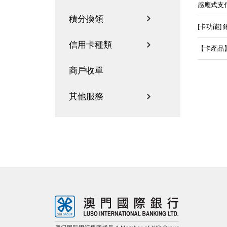
感應式支
積分換領
[卡功能]
信用卡種類
【卡產品
商戶收單
其他服務