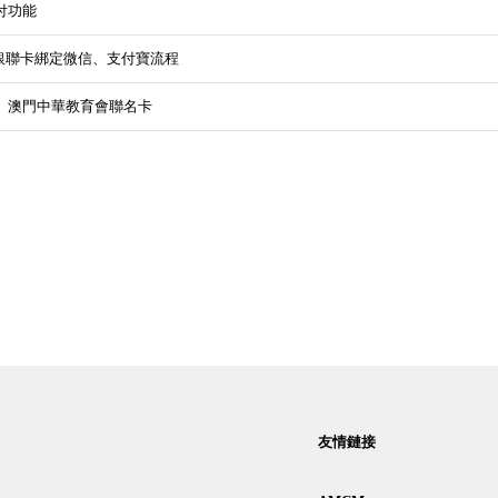
付功能
 銀聯卡綁定微信、支付寶流程
】澳門中華教育會聯名卡
友情鏈接